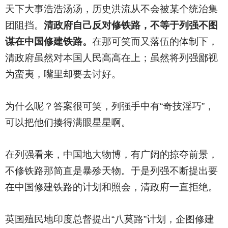
天下大事浩浩汤汤，历史洪流从不会被某个统治集
团阻挡。
清政府自己反对修铁路，不等于列强不图
谋在中国修建铁路。
在那可笑而又落伍的体制下，
清政府虽然对本国人民高高在上；虽然将列强鄙视
为蛮夷，嘴里却要去讨好。
为什么呢？答案很可笑，列强手中有“奇技淫巧”，
可以把他们揍得满眼星星啊。
在列强看来，中国地大物博，有广阔的掠夺前景，
不修铁路那简直是暴殄天物。于是列强不断提出要
在中国修建铁路的计划和照会，清政府一直拒绝。
英国殖民地印度总督提出“八莫路”计划，企图修建