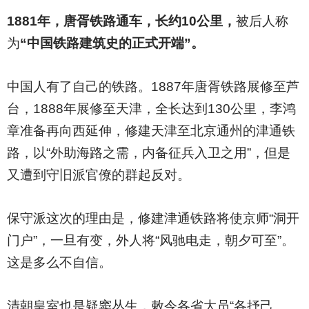
1881
年，唐胥铁路通车，长约10公里，
被后人称
为
“中国铁路建筑史的正式开端”。
中国人有了自己的铁路。1887年唐胥铁路展修至芦
台，1888年展修至天津，全长达到130公里，李鸿
章准备再向西延伸，修建天津至北京通州的津通铁
路，以“外助海路之需，内备征兵入卫之用”，但是
又遭到守旧派官僚的群起反对。
保守派这次的理由是，修建津通铁路将使京师“洞开
门户”，一旦有变，外人将“风驰电走，朝夕可至”。
这是多么不自信。
清朝皇室也是疑窦丛生，敕令各省大员“各抒己