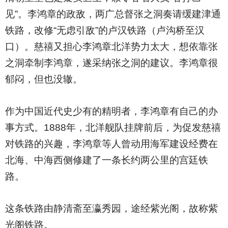
见”。李鸿章的政敌，两广总督张之洞奏请缓建津通
铁路，改修“无虑引敌”的卢汉铁路（卢沟桥至汉
口）。慈禧又担心李鸿章北洋势力太大，想依靠张
之洞牵制李鸿章，遂采纳张之洞的建议。李鸿章很
郁闷，但也没辙。
作为中国近代史少有的精明者，李鸿章有自己的办
事方式。1888年，北洋舰队挂牌前后，为促发慈禧
对铁路的兴趣，李鸿章等人曾动用海军建设经费在
北海、中海西侧修建了一条长约两公里的宫廷铁
路。
这条铁路由静清斋至瀛秀园，途经紫光阁，故称紫
光阁铁路。