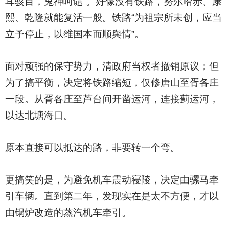
耳骇目，鬼神呵谴”。好像没有铁路，努尔哈赤、康
熙、乾隆就能复活一般。铁路“为祖宗所未创，应当
立予停止，以维国本而顺舆情”。
面对顽强的保守势力，清政府当权者撤销原议；但
为了搞平衡，决定将铁路缩短，仅修唐山至胥各庄
一段。从胥各庄至芦台间开凿运河，连接蓟运河，
以达北塘海口。
原本直接可以抵达的路，非要转一个弯。
更搞笑的是，为避免机车震动寝陵，决定由骡马牵
引车辆。直到第二年，发现实在是太不方便，才以
由锅炉改造的蒸汽机车牵引。