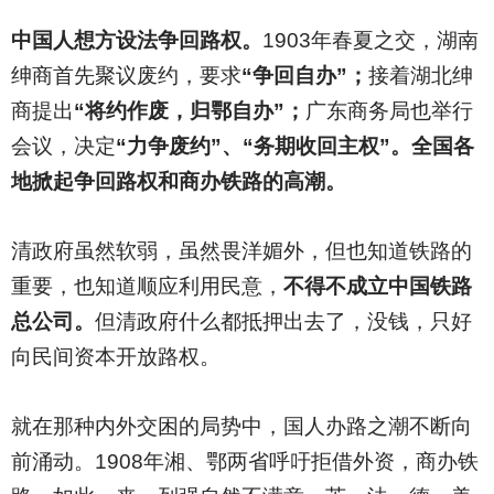
中国人想方设法争回路权。
1903
年春夏之交，湖南
绅商首先聚议废约，要求
“争回自办”；
接着湖北绅
商提出
“将约作废，归鄂自办”；
广东商务局也举行
会议，决定
“力争废约”、“务期收回主权”。全国各
地掀起争回路权和商办铁路的高潮。
清政府虽然软弱，虽然畏洋媚外，但也知道铁路的
重要，也知道顺应利用民意，
不得不成立中国铁路
总公司。
但清政府什么都抵押出去了，没钱，只好
向民间资本开放路权。
就在那种内外交困的局势中，国人办路之潮不断向
前涌动。1908年湘、鄂两省呼吁拒借外资，商办铁