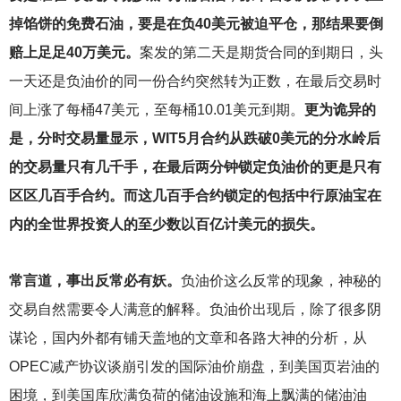
掉馅饼的免费石油，要是在负40美元被迫平仓，那结果要倒
赔上足足40万美元。
案发的第二天是期货合同的到期日，头
一天还是负油价的同一份合约突然转为正数，在最后交易时
间上涨了每桶47美元，至每桶10.01美元到期。
更为诡异的
是，分时交易量显示，WIT5月合约从跌破0美元的分水岭后
的交易量只有几千手，在最后两分钟锁定负油价的更是只有
区区几百手合约。而这几百手合约锁定的包括中行原油宝在
内的全世界投资人的至少数以百亿计美元的损失。
常言道，事出反常必有妖。
负油价这么反常的现象，神秘的
交易自然需要令人满意的解释。负油价出现后，除了很多阴
谋论，国内外都有铺天盖地的文章和各路大神的分析，从
OPEC减产协议谈崩引发的国际油价崩盘，到美国页岩油的
困境，到美国库欣满负荷的储油设施和海上飘满的储油油