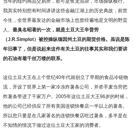
当年的纽约商品交易所，那可是鱼龙混杂，市场操纵横行。
我其实特别想有时间讲讲这些金融江湖上的历史典故，前世
今生，全世界最发达的金融市场上也曾经遍地是文明的野蛮
人。
最臭名昭著的一次，就是土豆大王辛普劳
（J.R.Simplot）被控操纵缅因州土豆的期货价格。虽说是陈
年旧事了，但是说起来这件有关土豆的往事其实和我们要讲
的石油有着千丝万缕的联系。
这位土豆大王在上个世纪40年代就创立了早期的食品冷链物
流，开设了世界上第一家冷冻炸薯条公司，并牵手麦当劳把
炸薯条带进了千家万户。2005年这位土豆大王96岁的时候，
他的公司已经供应了所有美国连锁快餐店一半以上的薯条。
所以您只要是在几家著名的连锁快餐店吃过薯条，多半是在
不知情的情况下做过这位土豆大王家的消费者。