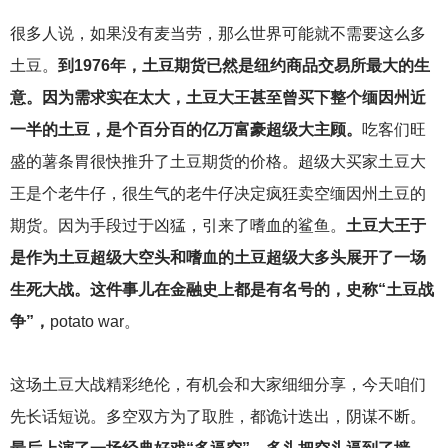
很多人说，如果没有麦当劳，那么世界可能就不需要这么多
土豆。
到1976年，土豆期货已然是纽约商品交易所最大的生
意。因为需求实在太大，土豆大王甚至曾买下整个缅因州近
一半的土豆，是个百分百的亿万富豪超级大主顾。
吃客们旺
盛的薯条胃很快推升了土豆期货的价格。超级大买家土豆大
王是个老牛仔，很生气的老牛仔决定疯狂卖空缅因州土豆的
期货。因为手段过于凶猛，引来了嗜血的鲨鱼。
土豆大王于
是作为土豆超级大空头和嗜血的土豆超级大多头展开了一场
生死大战。这件事儿在金融史上都是有名号的，史称“土豆战
争”，
potato war。
这场土豆大战精彩绝伦，有机会和大家细细分享，今天咱们
先长话短说。多空双方为了取胜，都诡计迭出，阴谋不断。