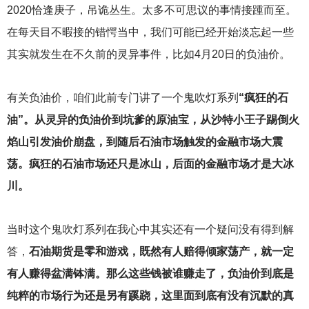
2020
恰逢庚子，吊诡丛生。太多不可思议的事情接踵而至。
在每天目不暇接的错愕当中，我们可能已经开始淡忘起一些
其实就发生在不久前的灵异事件，比如4月20日的负油价。
有关负油价，咱们此前专门讲了一个鬼吹灯系列
“疯狂的石
油”。从灵异的负油价到坑爹的原油宝，从沙特小王子踢倒火
焰山引发油价崩盘，到随后石油市场触发的金融市场大震
荡。疯狂的石油市场还只是冰山，后面的金融市场才是大冰
川。
当时这个鬼吹灯系列在我心中其实还有一个疑问没有得到解
答，
石油期货是零和游戏，既然有人赔得倾家荡产，就一定
有人赚得盆满钵满。那么这些钱被谁赚走了，负油价到底是
纯粹的市场行为还是另有蹊跷，这里面到底有没有沉默的真