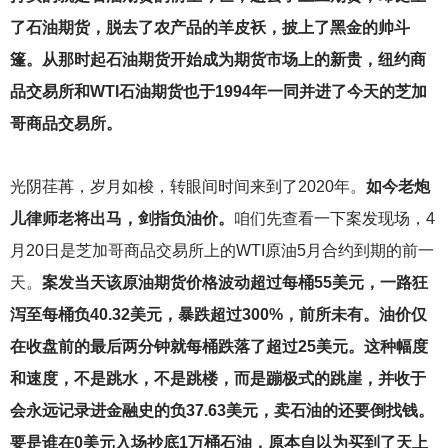
了石油期货，脱去了农产品的羊皮袄，披上了黑金的帅斗
篷。从那时起石油期货开始成为期货市场上的新贵，纽约商
品交易所和WTI石油期货也于1994年一同并进了今天的芝加
哥商品交易所。
光阴荏苒，岁月如梭，转眼间时间来到了2020年。
如今老炮
儿律师老将出马，剑指负油价。
咱们先查看一下案发现场，4
月20日是芝加哥商品交易所上的WTI原油5月合约到期的前一
天。
案发当天该原油期货价格波动超过每桶55美元，一路狂
泻至每桶负40.32美元，暴跌超过300%，前所未有。油价仅
在收盘前的最后两分钟就每桶跌落了超过25美元。这种幅度
和速度，不是跳水，不是跳楼，而是蹦极式的跳崖，并收于
会永远记录进金融史的负37.63美元，卖石油的还要倒找钱。
要是谁在0美元入场抄底1万桶石油，原本自以为买到了天上