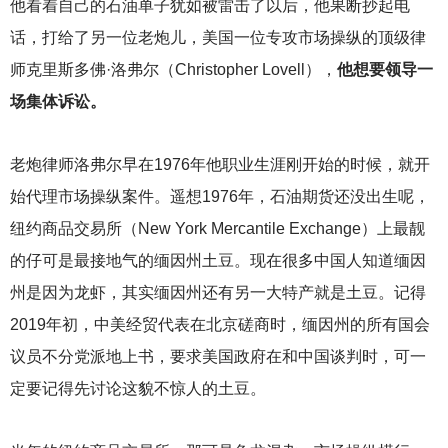
他看着自己的石油单子犹如被雷击了以后，他果断抄起电
话，打给了另一位老炮儿，美国一位专攻市场操纵的顶级律
师克里斯多佛·洛弗尔（Christopher Lovell），
他想要领导一
场集体诉讼。
老炮律师洛弗尔早在1976年他职业生涯刚开始的时候，就开
始代理市场操纵案件。遥想1976年，石油期货还没出生呢，
纽约商品交易所（New York Mercantile Exchange）上最靓
的仔可是最接地气的缅因州土豆。现在很多中国人知道缅因
州是因为龙虾，其实缅因州还有另一大特产就是土豆。记得
2019年初，中美经贸代表在北京磋商时，缅因州的所有国会
议员不分党派地上书，要求美国政府在和中国谈判时，可一
定要记得先讨论这貌不惊人的土豆。