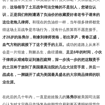
的，
这场领导了土豆战争司法交锋的不是别人，您诸位认
识，正是我们刚刚遭遇了负油价的收藏爱好者老爷子请来的
这位老炮儿律师。
和现在的负油价一样，当年很多律师都觉
得这场土豆战争是市场行为，没有什么胜算而不愿意接手。
才28岁的洛弗尔，刚拿到律师资格，初出茅庐，青春正盛，
血气方刚的就接下了这个烫手的土豆。
成功的道路上从来不
会是一片坦途，荆棘丛生，曲径通幽。
足足6年的时间，小伙
子律师从艰难取证到激烈庭辩，深一步浅一步的把这颗烫手
的土豆终于放到了美国最高法院的几位大法官手里，并且一
战成名，一脚踢开了成为美国最具盛名的大宗商品律师的职
业生涯。
在此后的几十年内，一直是娃娃脸儿的
洛弗尔
被美国司法届
公认为对大宗商品市场复杂的期货交易和更不透明的现货交