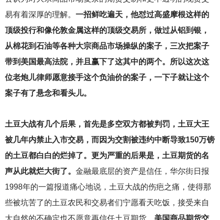
易有着深厚的理解。
一招鲜吃遍天，他怼过高盛摩根这样的
顶级投行和像伦敦金属这样的顶级交易所，做过从铝到银，
从棉花到石油等各种大宗商品市场操纵的案子，三次把案子
带到美国最高法院，并且赢下了这其中的两个。所以这次这
位老炮儿律师愿意接手这个负油价的案子，一下子就让这个
案子有了悬念和看头儿。
土豆大战有几个后果，首先是多空双方都被判罚，土豆大王
被几年内禁止入市交易，而因为交割被违约中断导致150万镑
的土豆都白白的烂掉了。更为严重的后果是，土豆期货的名
声从此就烂大街了。
金融最底层的资产是信任，华尔街日报
1998年的一篇报道痛心地说，土豆大战的伤疤之痛，使得那
些被坑苦了的土豆农民和交易者们宁愿看天吃饭，接受来自
大自然的不确定也不愿意再信任土豆期货。
美国商品期货交