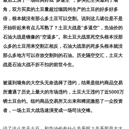
最后上演了一场经典好戏“多逼空”，多头把空头逼到了墙
角，双方买卖的土豆量超过缅因州生产的土豆的好多好多
倍，根本就没有那么多土豆可以交割。说到这儿诸位是不是
开始听起来有点儿耳熟了？土豆大战是“多逼空”，负油价的
石油大战是镜像的“空逼多”。和土豆大战里死空头根本没那
么多的土豆用来交割正相反，石油大战里的死多头根本就没
那么多地方可以存放交割到的石油。历史隔空交汇，土豆大
战是石油大战不折不扣的前世今生。
被逼到墙角的大空头无奈选择了违约，结果是纽约商品交易
所遭遇了历史上最大的市场违约，土豆大王违约了近5000万
镑土豆合约。纽约商品交易所又出来和稀泥激怒了一众投资
者，一场土豆大战迅速演变成一场司法交锋。
说了这么半天土豆，和负油价有什么关系呢？关系那是大大