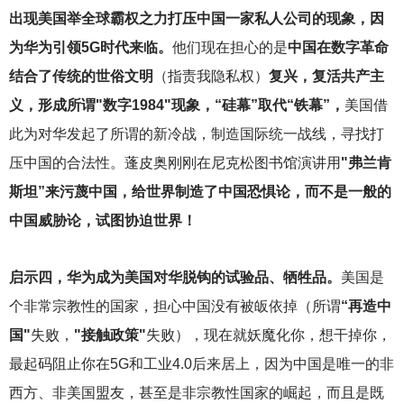
出现美国举全球霸权之力打压中国一家私人公司的现象，因
为华为引领5G时代来临。
他们现在担心的是
中国在数字革命
结合了传统的世俗文明
（指责我隐私权）
复兴，复活共产主
义，形成所谓"数字1984"现象，“硅幕”取代“铁幕”，
美国借
此为对华发起了所谓的新冷战，制造国际统一战线，寻找打
压中国的合法性。蓬皮奥刚刚在尼克松图书馆演讲用
"弗兰肯
斯坦”来污蔑中国，给世界制造了中国恐惧论，而不是一般的
中国威胁论，试图协迫世界！
启示四，华为成为美国对华脱钩的试验品、牺牲品。
美国是
个非常宗教性的国家，担心中国没有被皈依掉（所谓
“再造中
国"
失败，
"接触政策"
失败），现在就妖魔化你，想干掉你，
最起码阻止你在5G和工业4.0后来居上，因为中国是唯一的非
西方、非美国盟友，甚至是非宗教性国家的崛起，而且是既