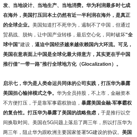
发、当地设计、当地生产、当地消费。华为利润最多时七成
在海外，美国打压回本土仍然有近一半利润在海外，是真正
的全球企业。
美国知道打不死华为，遏制不了中国，但通过
贸易战、脱钩，让中国产业转移，最后空心化，同时破坏
“全
球中国”
建设，
逼迫中国经济越来越依赖国内大环流。可见，
美国在意表面上中国是全球化最大得意方，其实更在乎中国
推行借“一带一路”推行全球地方化（Glocalization）。
启示七，华为是人类命运共同体的公司实践，打压华为暴露
美国担心输掉模式之争。
华为全员持股，不上市，金融资本
不方便打压，于是靠军事霸权胁迫，
暴露美国金融-军事霸权
的复合性。打压华为暴露了美国的战略焦虑，
于是推行以空
间换取时间。美国在5G问题上落后了两三年，所以打压华为
两三年，阻止华为跟欧洲主要国家签署5G建设的协议。
美国