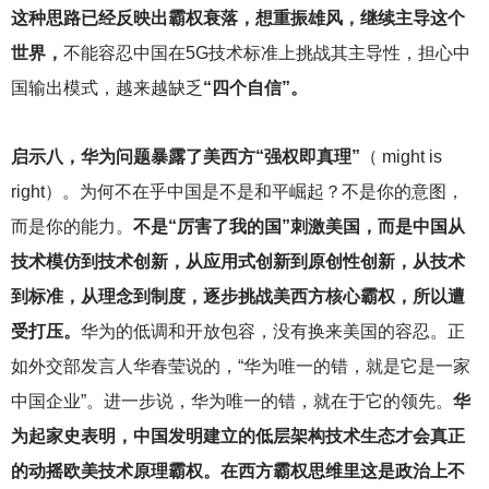
这种思路已经反映出霸权衰落，想重振雄风，继续主导这个
世界，
不能容忍中国在5G技术标准上挑战其主导性，担心中
国输出模式，越来越缺乏
“四个自信”。
启示八，华为问题暴露了美西方“强权即真理”
（ might is
right）。为何不在乎中国是不是和平崛起？不是你的意图，
而是你的能力。
不是“厉害了我的国”刺激美国，而是中国从
技术模仿到技术创新，从应用式创新到原创性创新，从技术
到标准，从理念到制度，逐步挑战美西方核心霸权，所以遭
受打压。
华为的低调和开放包容，没有换来美国的容忍。正
如外交部发言人华春莹说的，“华为唯一的错，就是它是一家
中国企业”。进一步说，华为唯一的错，就在于它的领先。
华
为起家史表明，中国发明建立的低层架构技术生态才会真正
的动摇欧美技术原理霸权。在西方霸权思维里这是政治上不