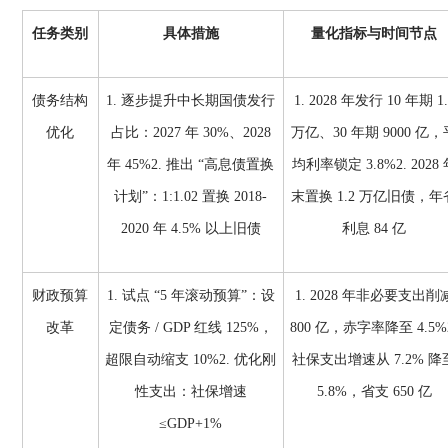
任务类别
具体措施
量化指标与时间节点
债务结构
1. 逐步提升中长期国债发行
1. 2028 年发行 10 年期 1.
优化
占比：2027 年 30%、2028
万亿、30 年期 9000 亿，
年 45%2. 推出 “高息债置换
均利率锁定 3.8%2. 2028 
计划”：1:1.02 置换 2018-
末置换 1.2 万亿旧债，年
2020 年 4.5% 以上旧债
利息 84 亿
财政预算
1. 试点 “5 年滚动预算”：设
1. 2028 年非必要支出削
改革
定债务 / GDP 红线 125%，
800 亿，赤字率降至 4.5%
超限自动缩支 10%2. 优化刚
社保支出增速从 7.2% 降
性支出：社保增速
5.8%，省支 650 亿
≤GDP+1%