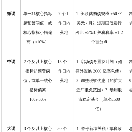
微调
单一非核心指标
7 个工
1. 美联储购债规模 ±50 亿
超预警阈值，或
作日内
美元 / 月2. 短期国债发行
核心指标小幅偏
落地
占比 ±5%3. 关税税率 ±1-2
离（
≤10%）
个百分点
中调
2 个及以上核心
15 个工
1. 启动债务置换计划（如
指标超预警阈
作日内
额外置换 2000 亿高息债）
值，或单一核心
落地
2. 调整税收优惠（如扩大
指标偏离
迁厂抵免范围）3. 动用股
10%-30%
市稳定基金（单次≤500
亿）
大调
3 个及以上核心
30 个工
1. 暂停新增关税 / 减税政