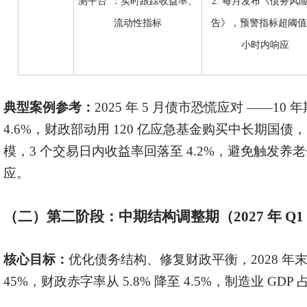
测平台”：实时跟踪收益率、
2. 每月发布《债务风
流动性指标
告》，预警指标超阈值 
小时内响应
典型案例参考：
2025 年 5 月债市恐慌应对 ——10
4.6%，财政部动用 120 亿应急基金购买中长期国债，
模，3 个交易日内收益率回落至 4.2%，避免触发
应。
（二）第二阶段：中期结构调整期（
2027 年 Q1
核心目标：
优化债务结构、修复财政平衡，
2028 
45%，财政赤字率从 5.8% 降至 4.5%，制造业 GDP 