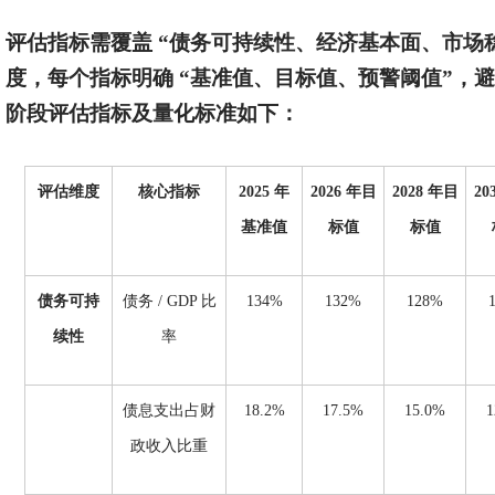
评估指标需覆盖
“债务可持续性、经济基本面、市场稳
度，每个指标明确 “基准值、目标值、预警阈值”，避免模
阶段评估指标及量化标准如下：
评估维度
核心指标
2025 年
2026 年目
2028 年目
20
基准值
标值
标值
债务可持
债务
/ GDP 比
134%
132%
128%
续性
率
债息支出占财
18.2%
17.5%
15.0%
1
政收入比重