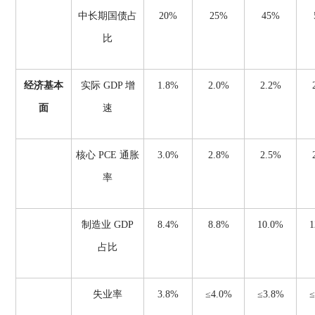
中长期国债占
20%
25%
45%
比
经济基本
实际
GDP 增
1.8%
2.0%
2.2%
面
速
核心
PCE 通胀
3.0%
2.8%
2.5%
率
制造业
GDP
8.4%
8.8%
10.0%
1
占比
失业率
3.8%
≤4.0%
≤3.8%
≤