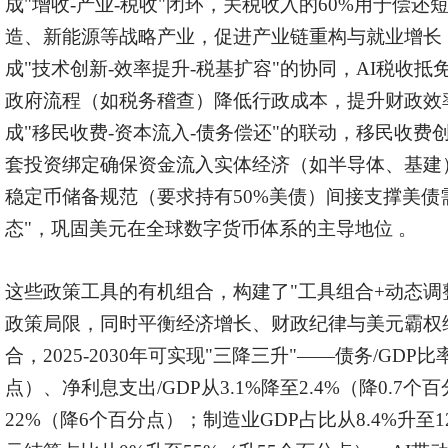
成"增收-产业-税收"闭环，关税收入的60%用于偿还
造、新能源等战略产业，促进产业链重构与就业增长
成"技术创新-效率提升-税基扩容"的协同，AI税收抵
政府流程（如税务稽查）降低行政成本，提升财政效
成"移民收费-资本流入-债务偿还"的联动，移民收
套投资绑定确保资金流入实体经济（如半导体、基建）
稳定币储备规范（要求持有50%美债）间接支撑美债
态"，巩固美元在全球数字货币体系的主导地位 。
这些政策工具的有机组合，构建了"工具组合+动态调
政策局限，同时平衡经济增长、财政纪律与美元霸权
合，2025-2030年可实现"三降三升"——债务/GDP比
点）、净利息支出/GDP从3.1%降至2.4%（降0.7
22%（降6个百分点）；制造业GDP占比从8.4%升至