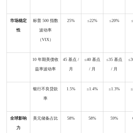
市场稳定
标普
500 指数
25%
≤22%
≤20%
性
波动率
（VIX）
10 年期美债收
45 基点 /
≤40 基点
≤35 基点
≤
益率波动率
月
/ 月
/ 月
银行不良贷款
1.5%
≤1.4%
≤1.3%
≤
率
全球影响
美元储备占比
58%
58%
59%
力