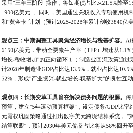
采用"三年三阶段"操作，将短期债占比从21.5%降至
1900亿美元 。同时，美国通过关税收入专项使用机
和"黄金卡"计划（预计2025-2028年累计创收384
观点三：
中期调整工具聚焦经济增长与税基扩容。
A
6150亿美元，带动全要素生产率（TFP）增速从1.1%
增长-税收增加"的正向循环 1 ；制造业回流政策通
计2028年制造业GDP占比达13.5%，就业占比达10
52%，形成"产业振兴-就业增长-税基扩大"的良性互动
观点四：
长期变革工具旨在解决债务问题的根源。
跨
预算，建立"5年滚动预算框架"，设定债务/GDP比率
元霸权巩固策略通过推出数字美元跨境结算系统，与
结算联盟"，预计2030年美元储备占比将从58%回升至