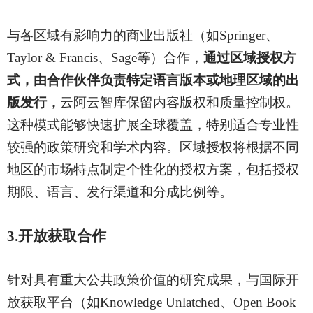
与各区域有影响力的商业出版社（如Springer、
Taylor & Francis、Sage等）合作，
通过区域授权方
式，由合作伙伴负责特定语言版本或地理区域的出
版发行，
云阿云智库保留内容版权和质量控制权。
这种模式能够快速扩展全球覆盖，特别适合专业性
较强的政策研究和学术内容。区域授权将根据不同
地区的市场特点制定个性化的授权方案，包括授权
期限、语言、发行渠道和分成比例等。
3.
开放获取合作
针对具有重大公共政策价值的研究成果，与国际开
放获取平台（如Knowledge Unlatched、Open Book