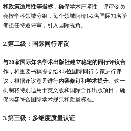
和政策适用性等指标，
确保学术严谨性。评审委员
会按学科领域分组，每个领域聘请1-2名国际知名学
者担任特邀评审，引入国际视角。
2.
第二级：国际同行评议
与20家国际知名学术出版社建立稳定的同行评议合
作，
将重要书稿提交给
3-5位
国际同行专家进行评
议，根据评议意见进行
内容修订
和
学术提升
。这一
机制将特别适用于英文版和国际合作出版项目，确
保内容符合国际学术规范和质量标准。
3.
第三级：多维度质量认证