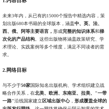
1.
内容目标
未来3年内，从已有的15000个报告中精选内容，策
划出版680本书籍的全球版本，涵盖
中、英、法、
西、俄、阿等主要语言，
形成
完整的知识体系
和
梯
次化的产品结构
。这些出版物将涵盖政策研究、学
术理论、实践案例等多个维度，满足不同读者的需
求。
2.
网络目标
与不少于
50家
国际知名出版机构、学术组织建立战
略合作关系，在
北美、欧洲、东南亚、拉美、"一带
一路"
沿线国家建立
区域出版中心
，
形成覆盖全球的
出版发行网络。
这一网络将确保云阿云智库的学术