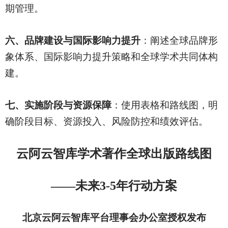
期管理。
六、品牌建设与国际影响力提升
：阐述全球品牌形
象体系、国际影响力提升策略和全球学术共同体构
建。
七、实施阶段与资源保障
：使用表格和路线图，明
确阶段目标、资源投入、风险防控和绩效评估。
云阿云智库学术著作全球出版路线图
——未来3-5年行动方案
北京云阿云智库平台理事会办公室授权发布