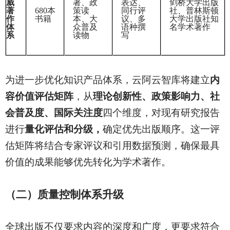
威
著、政
表达、
剑桥大学出版
著
680
本
策读
同行评
社、普林斯顿
作
书籍
本、大
议、多
大学出版社知
体
众普及
语种撰
名学术著作
系
读物
写
为进一步优化知识产品体系，云阿云智库将建立
内
容价值评估矩阵
，从
理论创新性、政策影响力、社
会普及度、国际关注度
四个维度，对现有研究报告
进行
量化评估和分级，
确定优先出版顺序。这一评
估矩阵将结合专家评议和引用数据预测，确保最具
价值的成果能够优先转化为学术著作。
（二）质量控制体系升级
全球出版不仅要求内容的深度和广度，更要求符合