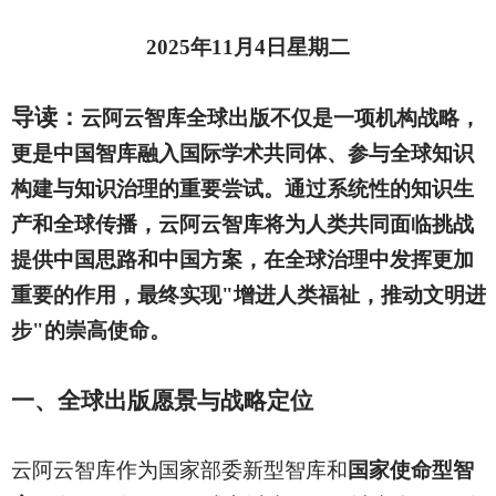
2025
年11月4日星期二
导读：
云阿云智库全球出版不仅是一项机构战略，
更是中国智库融入国际学术共同体、参与全球知识
构建与知识治理的重要尝试。通过系统性的知识生
产和全球传播，云阿云智库将为人类共同面临挑战
提供中国思路和中国方案，在全球治理中发挥更加
重要的作用，最终实现"增进人类福祉，推动文明进
步"的崇高使命。
一、全球出版愿景与战略定位
云阿云智库作为国家部委新型智库和
国家使命型智