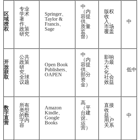
中
专业
（内
版权
区
学术
Springer
、
容提
收
域
著
Taylor &
供、
入、
中
授
作、
Francis、
质量
市场
权
政策
Sage
监
覆盖
研究
督）
中
公共
影响
（内
开
政策
力最
Open Book
容提
放
研
大
Publishers
、
供、
低中
获
究、
化、
OAPEN
部分
取
全球
社会
资
议题
效益
金）
高
所有
直接
数
Amazon
（平
类型
收
字
Kindle
、
台建
的数
益、
中
直
Google
设、
字内
用户
营
Books
运
容
关系
营）