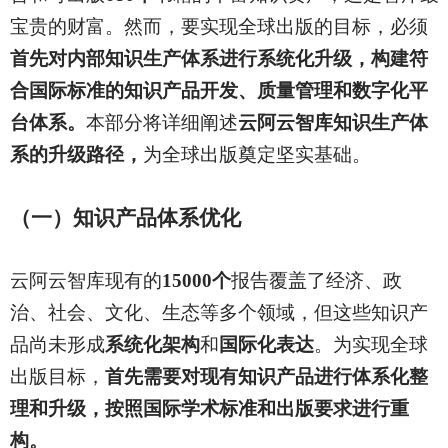
宝贵的财富。然而，要实现全球出版的目标，必须
首先对内部知识生产体系进行系统化升级，构建符
合国际标准的知识产品开发、质量管理和数字化平
台体系。
本部分将详细阐述
云阿云智库知识生产体
系的升级路径，
为全球出版奠定坚实基础。
（一）知识产品体系优化
云阿云智库现有的
15000个
报告覆盖了经济、政
治、社会、文化、生态等多个领域，但这些知识产
品尚未形成
系统化架构
和
国际化表达
。为实现全球
出版目标，
首先需要对现有知识产品进行体系化整
理和升级，按照国际学术标准和出版要求进行重
构。