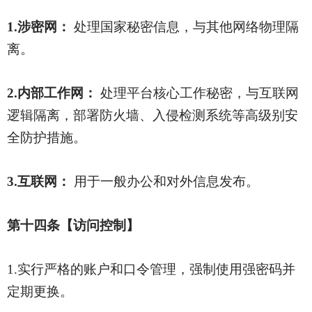
1.
涉密网：
处理国家秘密信息，与其他网络物理隔
离。
2.
内部工作网：
处理平台核心工作秘密，与互联网
逻辑隔离，部署防火墙、入侵检测系统等高级别安
全防护措施。
3.
互联网：
用于一般办公和对外信息发布。
第十四条【访问控制】
1.
实行严格的账户和口令管理，强制使用强密码并
定期更换。