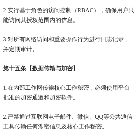
2.
实行基于角色的访问控制（RBAC），确保用户只
能访问其授权范围内的信息。
3.
对所有网络访问和重要操作行为进行日志记录，
并定期审计。
第十五条【数据传输与加密】
1.
在内部工作网传输核心工作秘密，必须使用平台
批准的加密通道和加密软件。
2.
严禁通过互联网电子邮件、微信、QQ等公共通信
工具传输任何涉密信息及核心工作秘密。