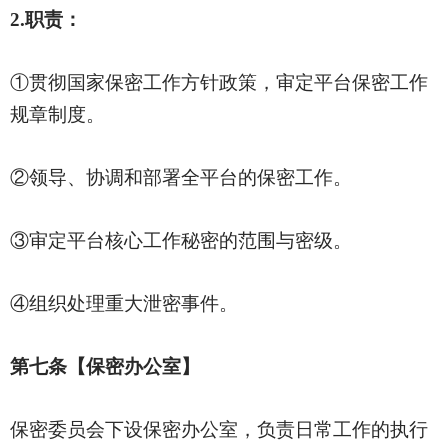
2.
职责：
①贯彻国家保密工作方针政策，审定平台保密工作
规章制度。
②
领导、协调和部署全平台的保密工作。
③
审定平台核心工作秘密的范围与密级。
④
组织处理重大泄密事件。
第七条【保密办公室】
保密委员会下设保密办公室，负责日常工作的执行