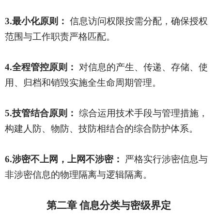
3.
最小化原则：
信息访问权限按需分配，确保授权
范围与工作职责严格匹配。
4.
全程管控原则：
对信息的产生、传递、存储、使
用、归档和销毁实施全生命周期管理。
5.
技管结合原则：
综合运用技术手段与管理措施，
构建人防、物防、技防相结合的综合防护体系。
6.
涉密不上网，上网不涉密：
严格实行涉密信息与
非涉密信息的物理隔离与逻辑隔离。
第二章 信息分类与密级界定