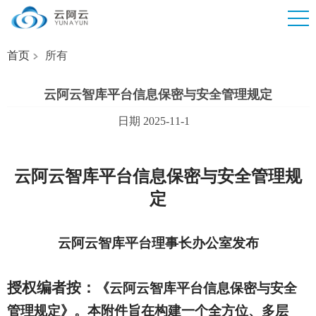
首页
所有
云阿云智库平台信息保密与安全管理规定
日期 2025-11-1
云阿云智库平台信息保密与安全管理规
定
云阿云智库平台理事长办公室发布
授权编者按：
《云阿云智库平台信息保密与安全
管理规定》。本附件旨在构建一个全方位、多层