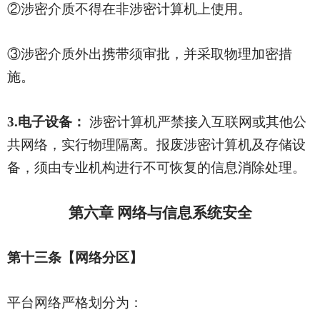
②
涉密介质不得在非涉密计算机上使用。
③
涉密介质外出携带须审批，并采取物理加密措
施。
3.
电子设备：
涉密计算机严禁接入互联网或其他公
共网络，实行物理隔离。报废涉密计算机及存储设
备，须由专业机构进行不可恢复的信息消除处理。
第六章 网络与信息系统安全
第十三条【网络分区】
平台网络严格划分为：