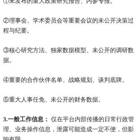
①未发布的重大政策研究报告、内参专报。
②
理事会、学术委员会等重要会议的未公开决策过
程与纪要。
③
核心研究方法、独家数据模型、未公开的调研数
据。
④
重要的合作伙伴名单、战略规划、谈判底牌。
⑤
重大人事任免、未公开的财务数据。
3.
一般工作信息：
仅在平台内部传播的日常行政管
理、业务操作信息，泄露可能造成一定不便，但影
响有限。