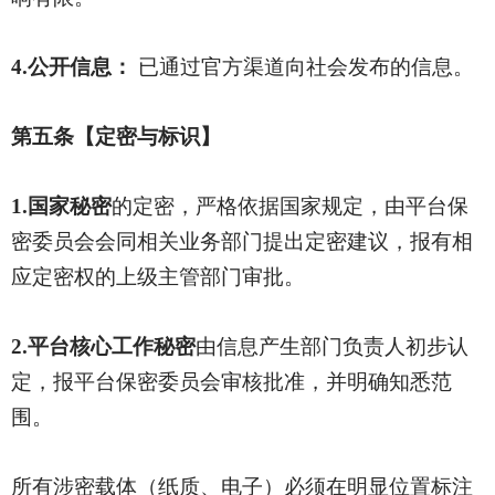
4.
公开信息：
已通过官方渠道向社会发布的信息。
第五条【定密与标识】
1.
国家秘密
的定密，严格依据国家规定，由平台保
密委员会会同相关业务部门提出定密建议，报有相
应定密权的上级主管部门审批。
2.
平台核心工作秘密
由信息产生部门负责人初步认
定，报平台保密委员会审核批准，并明确知悉范
围。
所有涉密载体（纸质、电子）必须在明显位置标注