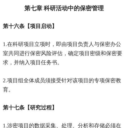
第七章 科研活动中的保密管理
第十六条【项目启动】
1.
在科研项目立项时，即由项目负责人与保密办公
室共同进行保密风险评估，确定项目密级和保密要
求，并纳入项目任务书。
2.
项目组全体成员须接受针对该项目的专项保密教
育。
第十七条【研究过程】
1.
涉密项目的数据采集、处理、分析和存储必须在