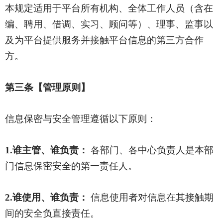
本规定适用于平台所有机构、全体工作人员（含在
编、聘用、借调、实习、顾问等）、理事、监事以
及为平台提供服务并接触平台信息的第三方合作
方。
第三条【管理原则】
信息保密与安全管理遵循以下原则：
1.
谁主管、谁负责：
各部门、各中心负责人是本部
门信息保密安全的第一责任人。
2.
谁使用、谁负责：
信息使用者对信息在其接触期
间的安全负直接责任。