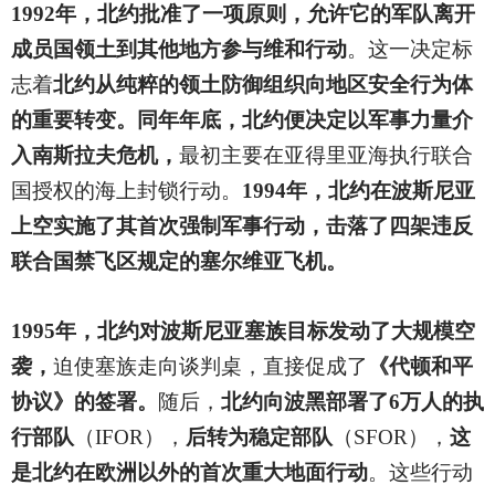
1992
年，北约批准了一项原则，允许它的军队离开
成员国领土到其他地方参与维和行动
。这一决定标
志着
北约从纯粹的领土防御组织向地区安全行为体
的重要转变。同年年底，北约便决定以军事力量介
入南斯拉夫危机，
最初主要在亚得里亚海执行联合
国授权的海上封锁行动。
1994年，北约在波斯尼亚
上空实施了其首次强制军事行动，击落了四架违反
联合国禁飞区规定的塞尔维亚飞机。
1995
年，北约对波斯尼亚塞族目标发动了大规模空
袭，
迫使塞族走向谈判桌，直接促成了
《代顿和平
协议》的签署。
随后，
北约向波黑部署了6万人的执
行部队
（IFOR），
后转为稳定部队
（SFOR），
这
是北约在欧洲以外的首次重大地面行动
。这些行动