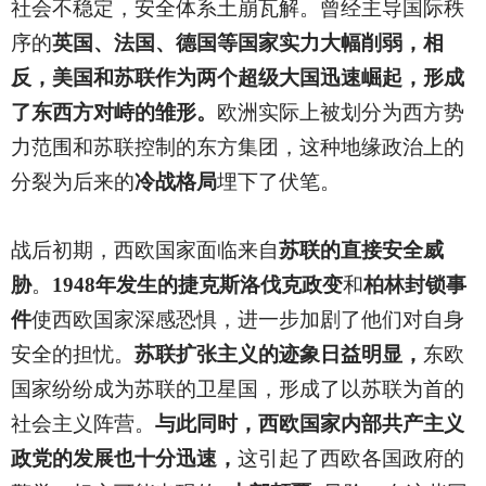
社会不稳定，安全体系土崩瓦解。曾经主导国际秩
序的
英国、法国、德国等国家实力大幅削弱，相
反，美国和苏联作为两个超级大国迅速崛起，形成
了东西方对峙的雏形。
欧洲实际上被划分为西方势
力范围和苏联控制的东方集团，这种地缘政治上的
分裂为后来的
冷战格局
埋下了伏笔。
战后初期，西欧国家面临来自
苏联的直接安全威
胁
。
1948年发生的捷克斯洛伐克政变
和
柏林封锁事
件
使西欧国家深感恐惧，进一步加剧了他们对自身
安全的担忧。
苏联扩张主义的迹象日益明显，
东欧
国家纷纷成为苏联的卫星国，形成了以苏联为首的
社会主义阵营。
与此同时，西欧国家内部共产主义
政党的发展也十分迅速，
这引起了西欧各国政府的