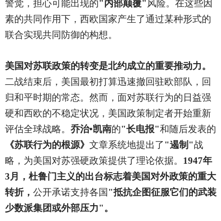
警觉，担心可能出现的
"内部颠覆"
风险。在这些因
素的共同作用下，西欧国家产生了通过某种形式的
联合实现共同防御的构想。
美国对苏联政策的转变是北约成立的重要推动力。
二战结束后，美国最初打算迅速撤回驻欧部队，回
归和平时期的常态。然而，面对苏联行为的日益强
硬和西欧的不稳定状况，美国政策制定者开始重新
评估全球战略。
乔治•凯南
的
"长电报"
和随后发表的
《苏联行为的根源》
文章系统地提出了
"遏制"
战
略，为美国对苏强硬政策提供了理论依据。
1947年
3月，杜鲁门主义的出台标志着美国对外政策的重大
转折，
公开承诺支持各国
"抵抗企图征服它们的武装
少数派集团或外部压力"。