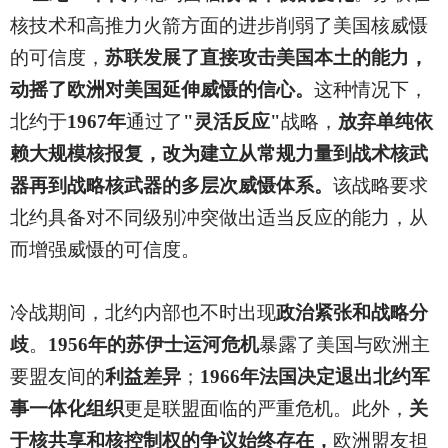
核技术和高推力火箭方面的进步削弱了美国核威慑
的可信度，
苏联发展了直接攻击美国本土的能力，
动摇了欧洲对美国延伸威慑的信心。
这种情况下，
北约于
1967年
通过了
"灵活反应"
战略，
放弃单纯依
赖大规模核报复，改为建立从常规力量到战术核武
器再到战略核武器的多层次威慑体系。
该战略要求
北约具备对不同级别冲突做出适当反应的能力，从
而增强威慑的可信度。
冷战期间，北约内部也不时出现
政治紧张和战略分
歧
。
1956年的苏伊士运河危机
暴露了美国与欧洲主
要盟友间的
利益差异
；
1966年法国决定退出北约军
事一体化组织
更是联盟面临的严重危机。此外，
关
于核共享和核控制权的争议始终存在，
欧洲盟友担