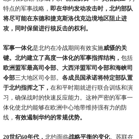
特点的军事战略，
即在华约发动攻击时，北约部队
将尽可能在东德和捷克斯洛伐克边境地区阻止进
攻，同时保留进行核反击的权利。
军事一体化
是北约在冷战期间有效实施
威慑的关
键。北约建立了高度一体化的军事指挥结构，
包括
欧洲盟军最高司令部、大西洋盟军司令部和海峡司
令部
三大地区司令部。
各成员国承诺将特定部队置
于北约指挥之下，
在和平时期就进行联合训练和演
习，确保战时的快速反应能力。这种严密的军事一
体化使北约能够在欧洲中心地带维持强有力的防
线，
有效遏制华约的常规优势。
20
世纪60年代，
北约面临
战略平衡的变化
。苏联在