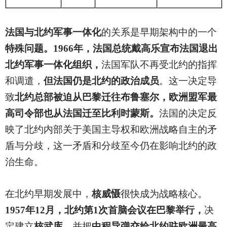
法国与北约军事一体化
的关系是早期架构中的一个
特殊问题。1966年，法国总统戴高乐宣布法国退出
北约军事一体化组织，
法国军队不再受北约的指挥
和调遣，
但法国仍是北约的政治成员
。这一决定导
致
北约总部被迫从巴黎迁往布鲁塞尔，欧洲盟军最
高司令部也从法国迁至比利时蒙斯。
法国的决定反
映了北约内部关于美国主导权和欧洲战略自主的矛
盾与分歧，这一矛盾和分歧至今仍在影响北约的政
治生命。
在北约早期发展中，
核威慑
很快成为战略核心。
1957年12月，北约第1次首脑会议在巴黎举行，
决
定建立
核武库，
并把
中程导弹交给北约驻欧洲最高