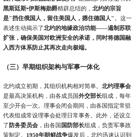
黑斯廷斯•伊斯梅勋爵
精辟总结的，
北约的宗旨
是"挡住俄国人，留住美国人，摁住德国人"
。这一
表述生动揭示了
北约的地缘政治功能——遏制苏联
扩张，确保美国对欧洲安全的承诺，同时将德国融
入西方体系防止其再次走向极端。
（三）早期组织架构与军事一体化
北约成立初期，其组织机构相对简单。
北约理事会
是最高决策机构，由各成员国
外交部长
组成，每年
至少开会一次。理事会闭会期间，由各国指定常驻
代表组成常设理事会处理日常事务。此外，还设立
了
防务委员会
，由各国
国防部长
组成，负责军事政
策制定。
1950年朝鲜战争
爆发后，北约迅速认识到