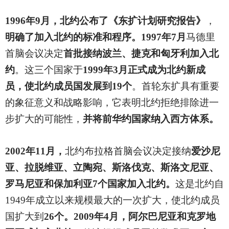
1996
年9月，北约公布了《东扩计划研究报告》
，
明确了加入北约的标准和程序。1997年7月
马德里
首脑会议决定
首批接纳波兰、捷克和匈牙利加入北
约
。这三个国家于
1999年3月正式成为北约新成
员，使北约成员国发展到19个
。首轮东扩具有重要
的象征意义和战略影响，它表明北约拒绝排除进一
步扩大的可能性，
并将前华约国家纳入西方体系。
2002
年11月，
北约布拉格首脑会议决定接纳
爱沙尼
亚、拉脱维亚、立陶宛、斯洛伐克、斯洛文尼亚、
罗马尼亚和保加利亚7个国家加入北约。
这是北约自
1949年成立以来规模最大的一次扩大，使北约成员
国扩大到
26个。2009年4月，阿尔巴尼亚和克罗地