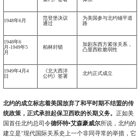
范登堡决议
为美国参与北约铺平道
1948
年6月
通过
路
1948
年6
加剧东西方紧张关系，
月-1949年5
柏林封锁
凸显西欧脆弱性
月
1949
年4月4
《北大西洋
北约正式成立
日
公约》签署
北约的成立标志着美国放弃了和平时期不结盟的传
统政策，正式承担起保卫西欧的长期义务。
正如美
国首任北约总司令
德怀特•艾森豪威尔
所说，北约的
建立是"现代国际关系史上一个非同寻常的举措，它