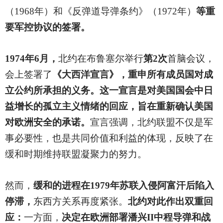
（1968年）和《反弹道导弹条约》（1972年）
等重
要军控协议的签署。
1974
年6月，
北约在布鲁塞尔举行
第2次
首脑会议，
会上签署了
《大西洋宣言》，重申所有成员国对成
立公约所承担的义务。这一宣言是对美国国会中日
益增长的孤立主义情绪的回应，旨在重新确认美国
对欧洲安全的承诺。
宣言强调，北约联盟不仅是军
事必要性，也是共同价值和利益的体现，反映了在
缓和时期维持联盟凝聚力的努力。
然而，
缓和的进程在1979年苏联入侵阿富汗后陷入
停滞，
东西方关系再度紧张。
北约对此作出双重回
应：
一方面，
决定在欧洲部署潘兴II中程导弹和战