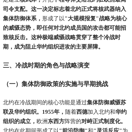
司令支配。这一决定标志着北约正式将核武器纳入
集体防御体系，
形成了以
"大规模报复"战略为核心
的威慑态势，即任何对北约成员国的攻击都可能招
致核反击。这种极端威慑战略贯穿了整个冷战时
期，成为阻止华约组织进攻的主要屏障。
三、冷战时期的角色与战略演变
（一）集体防御政策的实施与早期挑战
北约在冷战期间的核心功能是通过
集体防御威慑苏
联及华约组织。1955年，
随着
西德
加入北约和
华约
组织的成立，
欧洲
东西方
阵营的
对峙正式制度化。
北约在此期间形成了以
"前沿防御"
和
"灵活反应"
为