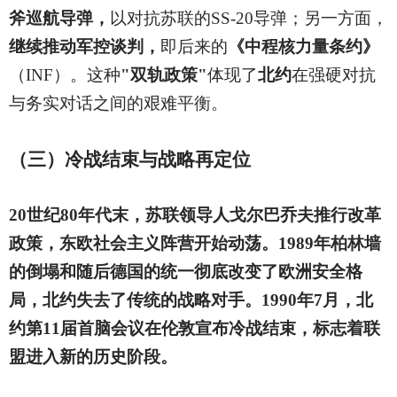
斧巡航导弹，
以对抗苏联的SS-20导弹；另一方面，
继续推动军控谈判，
即后来的
《中程核力量条约》
（INF）。这种
"双轨政策"
体现了
北约
在强硬对抗
与务实对话之间的艰难平衡。
（三）冷战结束与战略再定位
20
世纪80年代末，苏联领导人戈尔巴乔夫推行改革
政策，东欧社会主义阵营开始动荡。1989年柏林墙
的倒塌和随后德国的统一彻底改变了欧洲安全格
局，北约失去了传统的战略对手。1990年7月，北
约第11届首脑会议在伦敦宣布冷战结束，标志着联
盟进入新的历史阶段。