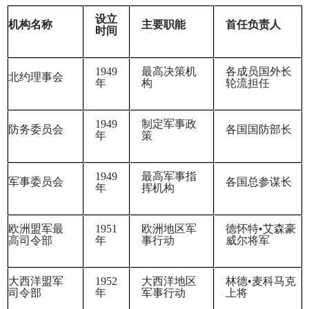
设立
机构名称
主要职能
首任负责人
时间
1949
最高决策机
各成员国外长
北约理事会
年
构
轮流担任
1949
制定军事政
防务委员会
各国国防部长
年
策
1949
最高军事指
军事委员会
各国总参谋长
年
挥机构
欧洲盟军最
1951
欧洲地区军
德怀特•艾森豪
高司令部
年
事行动
威尔将军
大西洋盟军
1952
大西洋地区
林德•麦科马克
司令部
年
军事行动
上将