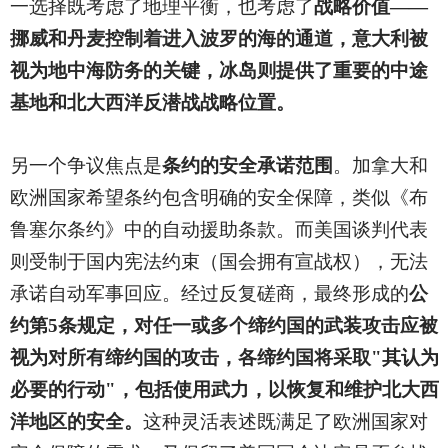
一选择既考虑了地理平衡，也考虑了
战略价值——
挪威和丹麦控制着进入波罗的海的通道，意大利被
视为地中海防务的关键，冰岛则提供了重要的中途
基地和北大西洋反潜战战略位置。
另一个争议焦点是
条约的安全承诺范围
。加拿大和
欧洲国家希望条约包含明确的安全保障，类似《布
鲁塞尔条约》中的自动援助条款。而美国谈判代表
则受制于国内宪法约束（国会拥有宣战权），无法
承诺自动军事回应。经过反复磋商，最终形成的
公
约第5条规定，对任一或多个缔约国的武装攻击应被
视为对所有缔约国的攻击，各缔约国将采取"其认为
必要的行动"，包括使用武力，以恢复和维护北大西
洋地区的安全。
这种灵活表述既满足了欧洲国家对