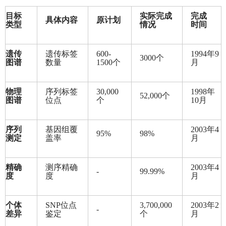
目标
实际完成
完成
具体内容
原计划
类型
情况
时间
遗传
遗传标签
600-
1994
年9
3000
个
图谱
数量
1500
个
月
物理
序列标签
30,000
1998
年
52,000
个
图谱
位点
个
10月
序列
基因组覆
2003
年4
95%
98%
测定
盖率
月
精确
测序精确
2003
年4
-
99.99%
度
度
月
个体
SNP
位点
3,700,000
2003
年2
-
差异
鉴定
个
月