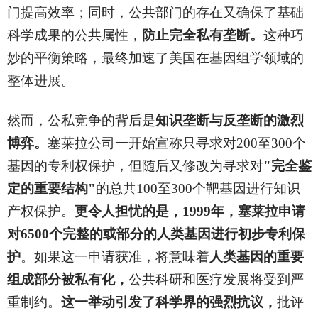
门提高效率；同时，公共部门的存在又确保了基础
科学成果的公共属性，
防止完全私有垄断。
这种巧
妙的平衡策略，最终加速了美国在基因组学领域的
整体进展。
然而，公私竞争的背后是
知识垄断与反垄断的激烈
博弈。
塞莱拉公司一开始宣称只寻求对200至300个
基因的专利权保护，但随后又修改为寻求对
"完全鉴
定的重要结构"
的总共100至300个靶基因进行知识
产权保护。
更令人担忧的是，1999年，塞莱拉申请
对6500个完整的或部分的人类基因进行初步专利保
护
。如果这一申请获准，将意味着
人类基因的重要
组成部分被私有化，
公共科研和医疗发展将受到严
重制约。
这一举动引发了科学界的强烈抗议，
批评