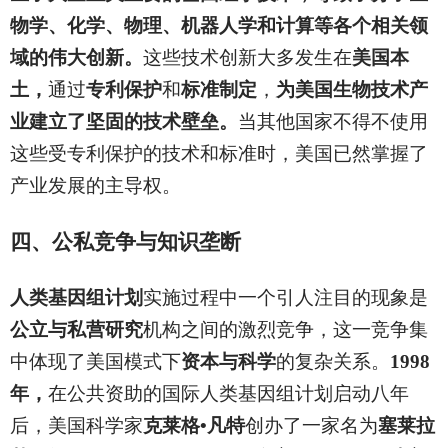
物学、化学、物理、机器人学和计算等各个相关领
域的伟大创新。
这些技术创新大多发生在
美国本
土，
通过
专利保护
和
标准制定
，
为美国生物技术产
业建立了坚固的技术壁垒。
当其他国家不得不使用
这些受专利保护的技术和标准时，美国已然掌握了
产业发展的主导权。
四、公私竞争与知识垄断
人类基因组计划
实施过程中一个引人注目的现象是
公立与私营研究
机构之间的激烈竞争，这一竞争集
中体现了美国模式下
资本与科学
的复杂关系。
1998
年，
在公共资助的国际人类基因组计划启动八年
后，美国科学家
克莱格•凡特
创办了一家名为
塞莱拉