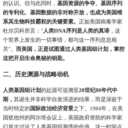
的认识。但与此同时，
基因资源的争夺、基因序列
的专利化、基因数据的非对称开放，也成为美国维
系其生物科技霸权的关键要素。
正如美国病毒学家
杜尔贝科所言："
人类DNA序列是人类的真谛
，这
个世界上发生的一切事情，都与这一序列息息相
关"。
而美国，正是试图通过人类基因组计划，掌控
这把开启生命奥秘的钥匙。
二、历史渊源与战略动机
人类基因组计划
的起源可追溯至
20世纪80年代中
期，
其诞生并非科学自发演进的结果，而是深嵌于
当时特定的
国际政治经济背景
之下。1984年，在美
国犹他州的阿尔塔会议上，美国政府资助的科学家
们首次讨论了人类基因组测序的价值。这一时间点