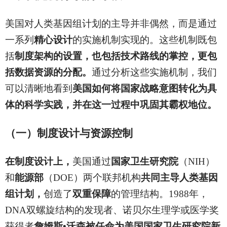
美国对人类基因组计划的主导并非偶然，而是通过
一系列
精心设计
的实施机制实现的。这些机制既包
括
制度架构的设置，也包括技术路线的掌控，更包
括数据资源的分配。
通过分析这些实施机制，我们
可以清晰地看到
美国如何将国家战略意图转化为具
体的科学实践，并在这一过程中巩固其霸权地位。
（一）制度设计与资源控制
在制度设计上，
美国通过
国家卫生研究院
（NIH）
和
能源部
（DOE）两个联邦机构
共同主导人类基因
组计划，
创造了
双重保障
的管理结构。1988年，
DNA双螺旋结构的发现者、诺贝尔生理学或医学奖
获得者
詹姆斯•沃森被任命为美国国家卫生研究院新