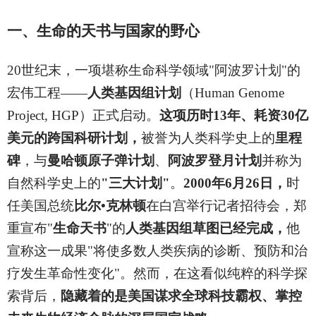
一、生命的天书与国家的野心
20
世纪末，一项堪称生命科学领域"阿波罗计划"的
宏伟工程——
人类基因组计划
（Human Genome
Project, HGP）正式启动。
这项历时13年、耗资30亿
美元的跨国科研计划，
被誉为人类科学史上的
里程
碑
，与
曼哈顿原子弹计划
、
阿波罗登月计划
并称为
自然科学史上的
"三大计划"
。
2000年6月26日，
时
任美国总统
比尔•克林顿
在白宫举行记者招待会，郑
重宣布"
生命天书
"的
人类基因组草图已经完成，
他
宣称这一成果"将使多数人类疾病的诊断、预防和治
疗发生革命性变化"。然而，在这看似纯粹的科学探
索背后，
隐藏着的是美国谋求全球科技霸权、掌控