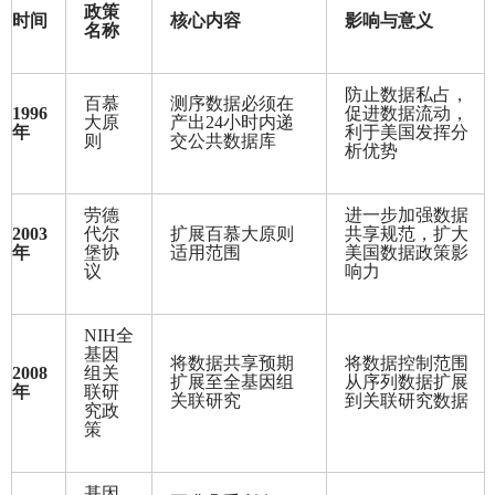
政策
时间
核心内容
影响与意义
名称
防止数据私占，
百慕
测序数据必须在
1996
促进数据流动，
大原
产出24小时内递
年
利于美国发挥分
则
交公共数据库
析优势
劳德
进一步加强数据
2003
代尔
扩展百慕大原则
共享规范，扩大
年
堡协
适用范围
美国数据政策影
议
响力
NIH
全
基因
将数据共享预期
将数据控制范围
2008
组关
扩展至全基因组
从序列数据扩展
年
联研
关联研究
到关联研究数据
究政
策
基因