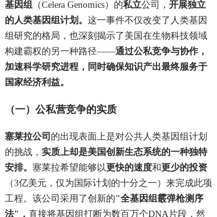
基因组
（Celera Genomics）的
私立
公司，
开展独立
的人类基因组计划。
这一事件不仅改变了人类基因
组研究的格局，也深刻揭示了美国在生物科技领域
构建霸权的另一种路径——
通过公私竞争与协作，
加速科学研究进程，同时确保知识产出最终服务于
国家经济利益。
（一）公私营竞争的实质
塞莱拉公司
的出现表面上是对公共人类基因组计划
的挑战，
实质上却是美国创新生态系统的一种独特
安排。
塞莱拉希望能够以
更快的速度
和
更少的投资
（3亿美元，仅为国际计划的十分之一）来完成此项
工程。该公司采用了创新的
"全基因组霰弹枪测序
法"，
直接将基因组打断为数百万个DNA片段，然