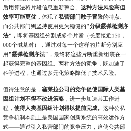
后用算法将片段信息重新整合。
这种方法风险高但
效率可能更优，
体现了
私营部门敢于冒险
的特点。
而公共部门则坚持使用更为稳健的
"分级霰弹枪测序
法"，
即将基因组分割成多个片断（长度接近150，
000个碱基对），通过对每一个这样的片断分别应
用
"霰弹枪测序法"
，最终将这些片断重新组装在一
起获得完整的基因组。两种方法的竞争，既加速了
科学进程，也通过多元化策略降低了技术风险。
值得注意的是，
塞莱拉公司的竞争促使国际人类基
因组计划不得不改进策略
，进一步加速其工作进
程，
使得人类基因组计划得以提前完成。
这种公私
竞争机制本质上是美国国家创新系统的高效运作方
式——通过引入私营部门的竞争压力，迫使公共部