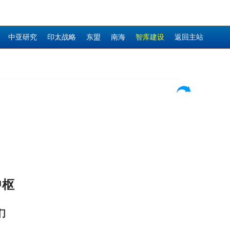
中亚研究
印太战略
东盟
南海
智库建设
返回主站
中枢
们