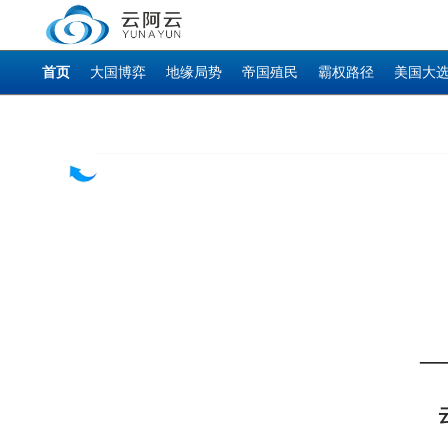
首页
大国博弈
地缘局势
帝国殖民
霸权路径
美国大
—