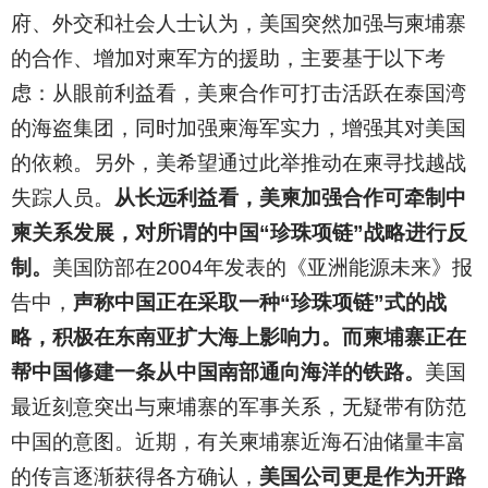
府、外交和社会人士认为，美国突然加强与柬埔寨
的合作、增加对柬军方的援助，主要基于以下考
虑：从眼前利益看，美柬合作可打击活跃在泰国湾
的海盗集团，同时加强柬海军实力，增强其对美国
的依赖。另外，美希望通过此举推动在柬寻找越战
失踪人员。
从长远利益看，美柬加强合作可牵制中
柬关系发展，对所谓的中国“珍珠项链”战略进行反
制。
美国防部在2004年发表的《亚洲能源未来》报
告中，
声称中国正在采取一种“珍珠项链”式的战
略，积极在东南亚扩大海上影响力。而柬埔寨正在
帮中国修建一条从中国南部通向海洋的铁路。
美国
最近刻意突出与柬埔寨的军事关系，无疑带有防范
中国的意图。近期，有关柬埔寨近海石油储量丰富
的传言逐渐获得各方确认，
美国公司更是作为开路